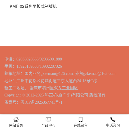
KMF-02系列平板式制版机
电话：02036020888/02036901888
手机：13925159388
/
13902287326
邮箱地址：国内业务gzkemao@126.com, 外贸gzkemao@163.com.
地址：广州市花都区花城街道三东大道西24-13号C栋
新工厂地址： 肇庆市端州区双龙工业园区
Copyright © 2012-2025 科茂机械(广东)有限公司 版权所有
备案号：
粤ICP备2025357741号-1
网站首页
产品中心
在线留言
电话咨询